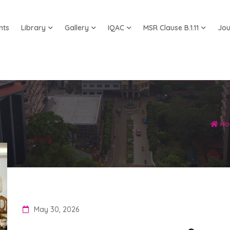
nts
Library
Gallery
IQAC
MSR Clause B.1.11
Jou
Ho
May 30, 2026