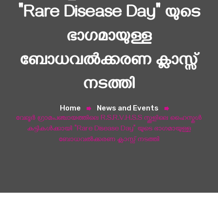
"Rare Disease Day" യുടെ
ഭാഗമായുള്ള
ബോധവൽക്കരണ ക്ലാസ്സ്
നടത്തി
Home
News and Events
വേലൂർ ഗ്രാമപഞ്ചായത്തിലെ R.S.R.V.H.S.S സ്ക്കൂളിലെ ഹൈസ്കൂൾ
കുട്ടികൾക്കായി "Rare Disease Day" യുടെ ഭാഗമായുള്ള
ബോധവൽക്കരണ ക്ലാസ്സ് നടത്തി