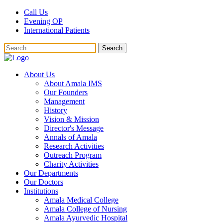
Call Us
Evening OP
International Patients
Search
About Us
About Amala IMS
Our Founders
Management
History
Vision & Mission
Director's Message
Annals of Amala
Research Activities
Outreach Program
Charity Activities
Our Departments
Our Doctors
Institutions
Amala Medical College
Amala College of Nursing
Amala Ayurvedic Hospital