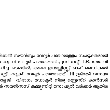
 മെഡിക്കൽ സയൻസും വേലൂർ പഞ്ചായത്തും സംയുക്തമായി
ത ക്യാമ്പ് വേലൂർ പഞ്ചായത്ത് പ്രസിഡൻ്റ് T.R. ഷോബി
ചടങ്ങിൽ, അമല ഇൻസ്റ്റിറ്റ്യൂട്ട് ഓഫ് മെഡിക്കൽ
രീ.ഫറൂക്ക്, വേലൂർ പഞ്ചായത്ത് LHI ശ്രീമതി വസന്ത
്കോളജി വിഭാഗം ഡോക്ടർ നിത്യ ബ്രെസ്റ് കാൻസർ
ക്കൽ സയൻസസ് കമ്മ്യൂണിറ്റി സോഷ്യൽ വർക്കർ ആതിര