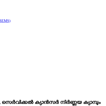
(NBEMS)
ം , സെർവിക്കൽ ക്യാൻസർ നിർണ്ണയ ക്യാമ്പും