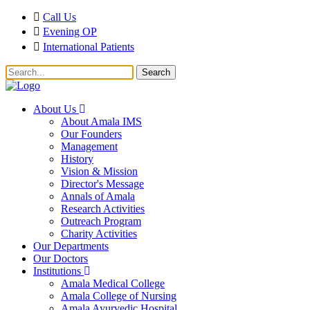
Call Us
Evening OP
International Patients
Search
About Us
About Amala IMS
Our Founders
Management
History
Vision & Mission
Director's Message
Annals of Amala
Research Activities
Outreach Program
Charity Activities
Our Departments
Our Doctors
Institutions
Amala Medical College
Amala College of Nursing
Amala Ayurvedic Hospital