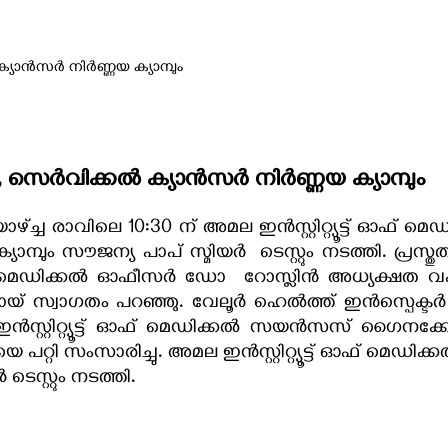
ക്യാൻസർ നിർണ്ണയ ക്യാമ്പും
ം , സെർവിക്കൽ ക്യാൻസർ നിർണ്ണയ ക്യാമ്പും
്ച്ച രാവിലെ 10:30 ന് അമല ഇൻസ്റ്റിറ്റ്യൂട്ട് ഓഫ്
ും സൗജന്യ പാപ് സ്മിയർ ടെസ്റ്റും നടത്തി. പ്രസ്തു
് മെഡിക്കൽ ഓഫീസർ ഡോ റോസ്ലിൻ അധ്യക്ഷത വഹിച്ച 
് സ്വാഗതം പറഞ്ഞു. വേലൂർ ഹെൽത്ത് ഇൻസ്പെക്ടർ ശ്
ൻസ്റ്റിറ്റ്യൂട്ട് ഓഫ് മെഡിക്കൽ സയൻസസ് ഗൈനക
ി സംസാരിച്ചു. അമല ഇൻസ്റ്റിറ്റ്യൂട്ട് ഓഫ് മെഡി
െസ്റ്റും നടത്തി.