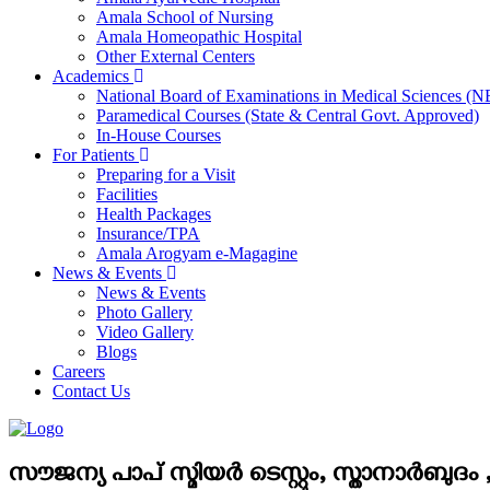
Amala School of Nursing
Amala Homeopathic Hospital
Other External Centers
Academics
National Board of Examinations in Medical Sciences 
Paramedical Courses (State & Central Govt. Approved)
In-House Courses
For Patients
Preparing for a Visit
Facilities
Health Packages
Insurance/TPA
Amala Arogyam e-Magagine
News & Events
News & Events
Photo Gallery
Video Gallery
Blogs
Careers
Contact Us
സൗജന്യ പാപ് സ്മിയർ ടെസ്റ്റും, സ്താനാർബുദ