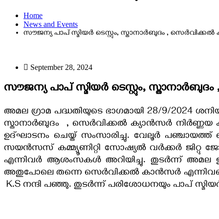
Home
News and Events
സൗജന്യ പാപ് സ്മിയർ ടെസ്റ്റും, സ്താനാർബുദം , സെർവിക്കൽ 
September 28, 2024
സൗജന്യ പാപ് സ്മിയർ ടെസ്റ്റും, സ്താനാർബുദ
അമല ഗ്രാമ പദ്ധതിയുടെ ഭാഗമായി 28/9/2024 ശനിയാഴ
സ്താനാർബുദം , സെർവിക്കൽ ക്യാൻസർ നിർണ്ണയ ക്യാമ്പ
ഉദ്ഘാടനം ചെയ്ത് സംസാരിച്ചു. വേലൂർ പഞ്ചായത്ത
സയൻസസ് കമ്മ്യൂണിറ്റി സോഷ്യൽ വർക്കർ ജിറ്റു ജോയ
എന്നിവർ ആശംസകൾ അറിയിച്ചു. തുടർന്ന് അമല ഇ
അതുപോലെ തന്നെ സെർവിക്കൽ കാൻസർ എന്നിവയെ പറ്റ
K.S നന്ദി പഞ്ഞു. തുടർന്ന് പരിശോധനയും പാപ് സ്മിയർ ട