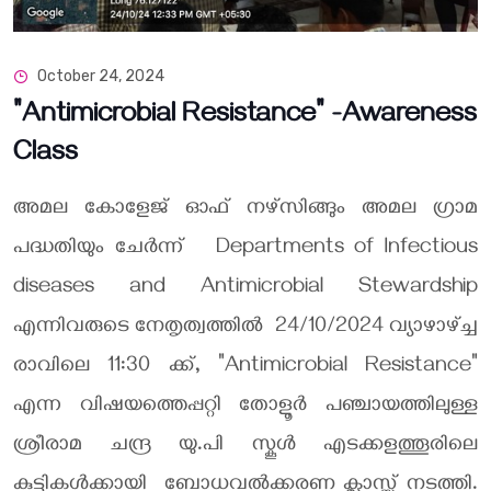
October 24, 2024
"Antimicrobial Resistance" -Awareness
Class
അമല കോളേജ് ഓഫ് നഴ്‌സിങ്ങും അമല ഗ്രാമ
പദ്ധതിയും ചേർന്ന് Departments of Infectious
diseases and Antimicrobial Stewardship
എന്നിവരുടെ നേതൃത്വത്തിൽ 24/10/2024 വ്യാഴാഴ്ച്ച
രാവിലെ 11:30 ക്ക്, "Antimicrobial Resistance"
എന്ന വിഷയത്തെപ്പറ്റി തോളൂർ പഞ്ചായത്തിലുള്ള
ശ്രീരാമ ചന്ദ്ര യു.പി സ്കൂൾ എടക്കളത്തൂരിലെ
കുട്ടികൾക്കായി ബോധവൽക്കരണ ക്ലാസ്സ് നടത്തി.